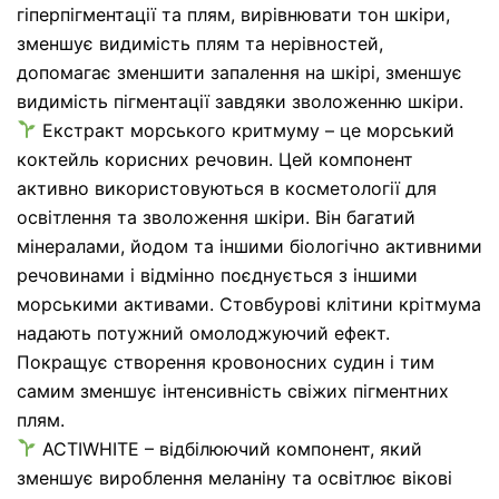
гіперпігментації та плям, вирівнювати тон шкіри,
зменшує видимість плям та нерівностей,
допомагає зменшити запалення на шкірі, зменшує
видимість пігментації завдяки зволоженню шкіри.
Екстракт морського критмуму – це морський
коктейль корисних речовин. Цей компонент
активно використовуються в косметології для
освітлення та зволоження шкіри. Він багатий
мінералами, йодом та іншими біологічно активними
речовинами і відмінно поєднується з іншими
морськими активами. Стовбурові клітини крітмума
надають потужний омолоджуючий ефект.
Покращує створення кровоносних судин і тим
самим зменшує інтенсивність свіжих пігментних
плям.
ACTIWHITE – відбілюючий компонент, який
зменшує вироблення меланіну та освітлює вікові