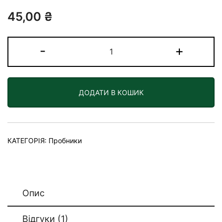
Рейтинг
1
45,00
₴
5.00
з 5 на
основі
опитування
Пробник:
-
+
покупця
маска
для
обличчя
ДОДАТИ В КОШИК
«Green»
кількість
КАТЕГОРІЯ:
Пробники
Опис
Відгуки (1)