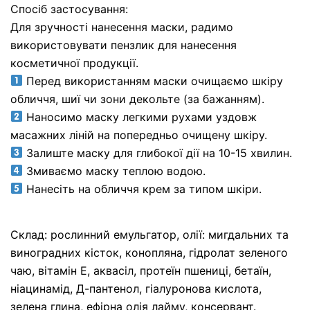
Спосіб застосування:
Для зручності нанесення маски, радимо
використовувати пензлик для нанесення
косметичної продукції.
Перед використанням маски очищаємо шкіру
обличчя, шиї чи зони декольте (за бажанням).
Наносимо маску легкими рухами уздовж
масажних ліній на попередньо очищену шкіру.
Залиште маску для глибокої дії на 10-15 хвилин.
Змиваємо маску теплою водою.
Нанесіть на обличчя крем за типом шкіри.
Склад: рослинний емульгатор, олії: мигдальних та
виноградних кісток, конопляна, гідролат зеленого
чаю, вітамін Е, аквасіл, протеїн пшениці, бетаїн,
ніацинамід, Д-пантенол, гіалуронова кислота,
зелена глина, ефірна олія лайму, консервант.