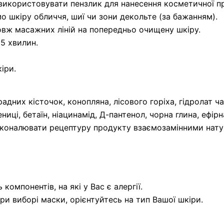
використовувати пензлик для нанесення косметичної пр
шкіру обличчя, шиї чи зони декольте (за бажанням).
ж масажних ліній на попередньо очищену шкіру.
15 хвилин.
іри.
адних кісточок, конопляна, лісового горіха, гідролат ча
ниці, бетаїн, ніацинамід, Д-пантенол, чорна глина, ефір
коналювати рецептуру продукту взаємозамінними нату
компонентів, на які у Вас є алергії.
ри виборі маски, орієнтуйтесь на тип Вашої шкіри.