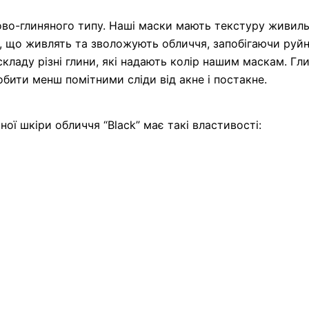
во-глиняного типу. Наші маски мають текстуру живиль
 що живлять та зволожують обличчя, запобігаючи руйну
кладу різні глини, які надають колір нашим маскам. Г
обити менш помітними сліди від акне і постакне.
ї шкіри обличчя “Black” має такі властивості: