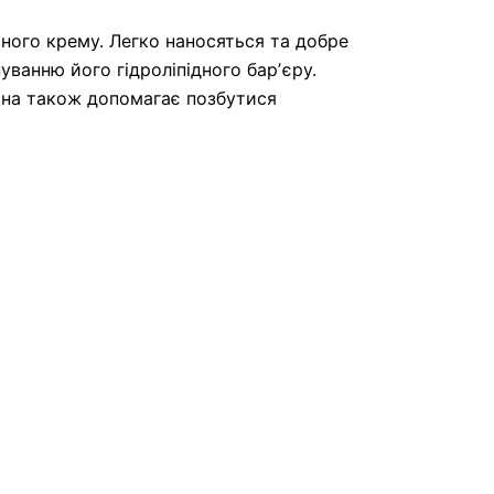
ного крему. Легко наносяться та добре
ванню його гідроліпідного барʼєру.
лина також допомагає позбутися