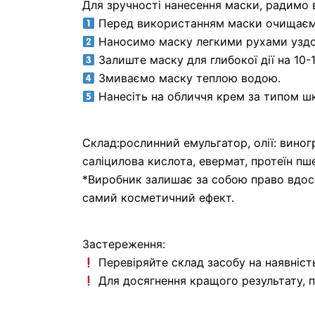
Для зручності нанесення маски, радимо 
Перед використанням маски очищаємо 
Наносимо маску легкими рухами уздов
Залиште маску для глибокої дії на 10-
Змиваємо маску теплою водою.
Нанесіть на обличчя крем за типом шк
Склад:рослинний емульгатор, олії: виногр
саліцилова кислота, евермат, протеїн пше
*Виробник залишає за собою право вдос
самий косметичний ефект.
Застереження:
Перевіряйте склад засобу на наявність 
Для досягнення кращого результату, п