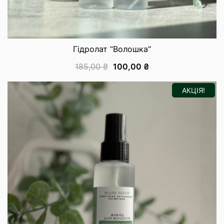
Гідролат “Волошка”
185,00
₴
100,00
₴
АКЦІЯ!