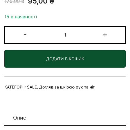
95,00
₴
175,00
₴
основі
опитування
15 в наявності
покупців
Олія
-
+
для
нігтів
і
ДОДАТИ В КОШИК
кутикули
кількість
КАТЕГОРІЇ:
SALE
,
Догляд за шкірою рук та ніг
Опис