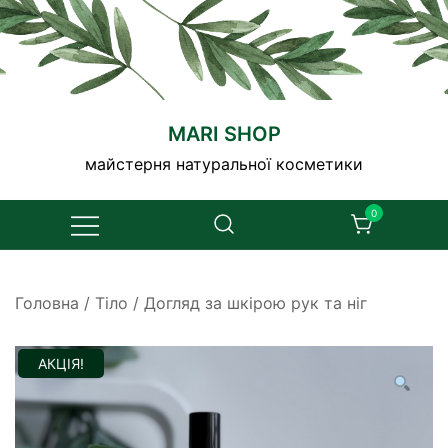
Перейти
до
вмісту
MARI SHOP
майстерня натуральної косметики
0
Головна
/
Тіло
/
Догляд за шкірою рук та ніг
АКЦІЯ!