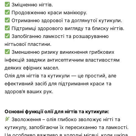
Зміцненню нігтів.
Продовженню краси манікюру.
Отриманню здорової та доглянутої кутикули.
Підтримці здорового вигляду та блиску нігтів.
Запобіганню ламкості та розшаруванню
нігтьової пластини.
Зменшенню ризику виникнення грибкових
інфекцій завдяки антисептичним властивостям
деяких ефірних масел.
Олія для нігтів та кутикули — це простий, але
ефективний засіб для підтримання краси та
здоров’я ваших рук.
Основні функції олії для нігтів та кутикули:
Зволоження – олія глибоко зволожує нігті та
кутикулу, запобігаючи їх пересиханню та ламкості.
Це особливо важливо в холодні місяці, коли шкіра