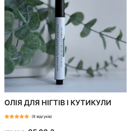
ОЛІЯ ДЛЯ НІГТІВ І КУТИКУЛИ
(
8
відгуків)
Рейтинг
8
5.00
з 5 на