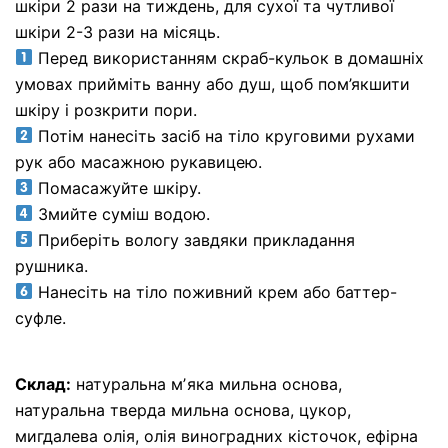
шкіри 2 рази на тиждень, для сухої та чутливої
шкіри 2-3 рази на місяць.
Перед використанням скраб-кульок в домашніх
умовах прийміть ванну або душ, щоб пом’якшити
шкіру і розкрити пори.
Потім нанесіть засіб на тіло круговими рухами
рук або масажною рукавицею.
Помасажуйте шкіру.
Змийте суміш водою.
Приберіть вологу завдяки прикладання
рушника.
Нанесіть на тіло поживний крем або баттер-
суфле.
Склад:
натуральна мʼяка мильна основа,
натуральна тверда мильна основа, цукор,
мигдалева олія, олія виноградних кісточок, ефірна