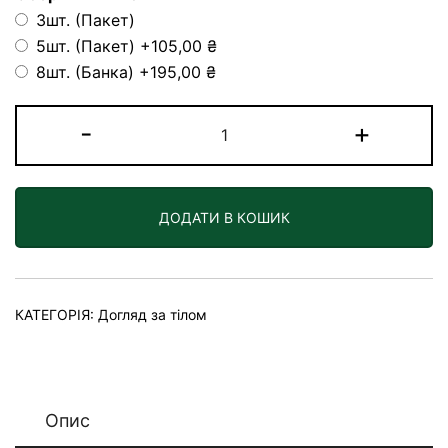
3шт. (Пакет)
5шт. (Пакет)
+105,00 ₴
8шт. (Банка)
+195,00 ₴
М'які
-
+
цукрові
скраб-
кульки
ДОДАТИ В КОШИК
кількість
КАТЕГОРІЯ:
Догляд за тілом
Опис