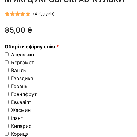
(
4
відгуків)
Рейтинг
4
85,00
₴
5.00
з 5 на
основі
опитування
Оберіть ефірну олію
покупців
Апельсин
Бергамот
Ваніль
Гвоздика
Герань
Грейпфрут
Евкаліпт
Жасмин
Іланг
Кипарис
Кориця