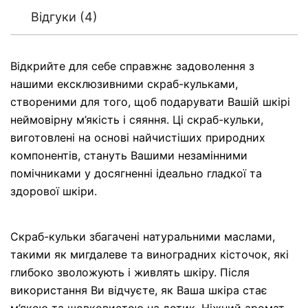
Відгуки (4)
Відкрийте для себе справжнє задоволення з
нашими ексклюзивними скраб-кульками,
створеними для того, щоб подарувати Вашій шкірі
неймовірну м’якість і сяяння. Ці скраб-кульки,
виготовлені на основі найчистіших природних
компонентів, стануть Вашими незамінними
помічниками у досягненні ідеально гладкої та
здорової шкіри.
Скраб-кульки збагачені натуральними маслами,
такими як мигдалеве та виноградних кісточок, які
глибоко зволожують і живлять шкіру. Після
використання Ви відчуєте, як Ваша шкіра стає
м’якою та шовковистою на дотик. Ніжний аромат