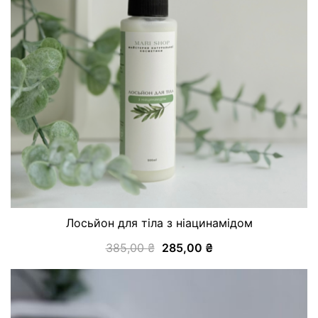
Лосьйон для тіла з ніацинамідом
385,00
₴
285,00
₴