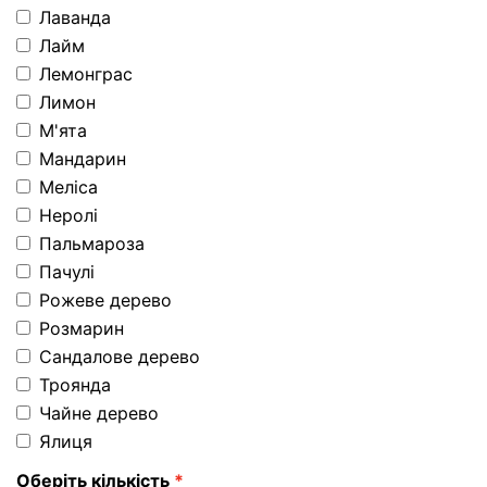
Лаванда
Лайм
Лемонграс
Лимон
М'ята
Мандарин
Меліса
Неролі
Пальмароза
Пачулі
Рожеве дерево
Розмарин
Сандалове дерево
Троянда
Чайне дерево
Ялиця
Оберіть кількість