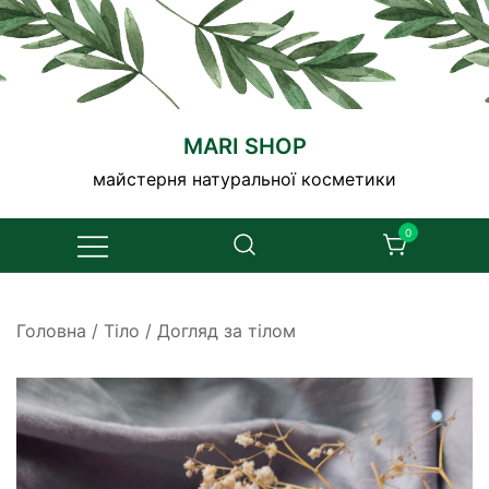
Перейти
до
вмісту
MARI SHOP
майстерня натуральної косметики
0
Головна
/
Тіло
/
Догляд за тілом