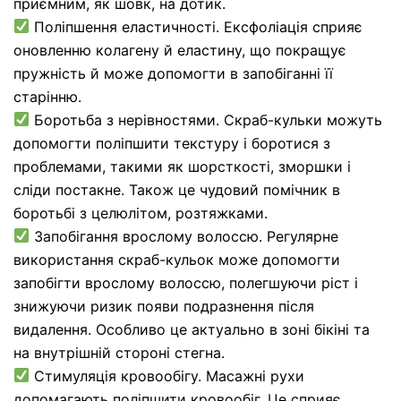
приємним, як шовк, на дотик.
Поліпшення еластичності. Ексфоліація сприяє
оновленню колагену й еластину, що покращує
пружність й може допомогти в запобіганні її
старінню.
Боротьба з нерівностями. Скраб-кульки можуть
допомогти поліпшити текстуру і боротися з
проблемами, такими як шорсткості, зморшки і
сліди постакне. Також це чудовий помічник в
боротьбі з целюлітом, розтяжками.
Запобігання врослому волоссю. Регулярне
використання скраб-кульок може допомогти
запобігти врослому волоссю, полегшуючи ріст і
знижуючи ризик появи подразнення після
видалення. Особливо це актуально в зоні бікіні та
на внутрішній стороні стегна.
Стимуляція кровообігу. Масажні рухи
допомагають поліпшити кровообіг. Це сприяє