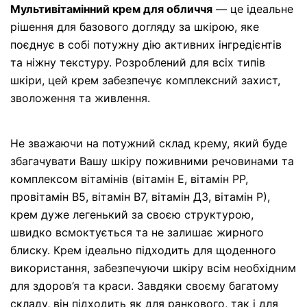
Мультивітамінний крем для обличчя
— це ідеальне
рішення для базового догляду за шкірою, яке
поєднує в собі потужну дію активних інгредієнтів
та ніжну текстуру. Розроблений для всіх типів
шкіри, цей крем забезпечує комплексний захист,
зволоження та живлення.
Не зважаючи на потужний склад крему, який буде
збагачувати Вашу шкіру поживними речовинами та
комплексом вітамінів (вітамін Е, вітамін РР,
провітамін В5, вітамін В7, вітамін Д3, вітамін Р),
крем дуже легенький за своєю структурою,
швидко всмоктується та не залишає жирного
блиску. Крем ідеально підходить для щоденного
використання, забезпечуючи шкіру всім необхідним
для здоров’я та краси. Завдяки своєму багатому
складу, він підходить як для ранкового, так і для