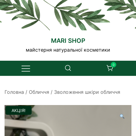
Перейти
до
вмісту
MARI SHOP
майстерня натуральної косметики
0
Головна
/
Обличчя
/
Зволоження шкіри обличчя
АКЦІЯ!