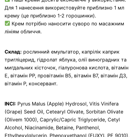
Для 1 нанесення використовуйте приблизно 1 мл
крему (це приблизно 1-2 горошинки).
Крем потрібно наносити суворо по масажним
лініям обличчя.
Склад:
рослинний емульгатор, капрілік каприк
тригліцерид, гідролат яблука, олії виноградних та
мигдальних кісточок, гіалуронова кислота, вітамін
Е, вітамін РР, провітамін В5, вітамін В7, вітамін Д3,
вітамін Р, консервант.
INCI:
Pyrus Malus (Apple) Hydrosol, Vitis Vinifera
(Grape) Seed Oil, Cetearyl Olivate, Sorbitan Olivate
(Olivem 1000), Caprylic/Capric Triglyceride, Cetyl
Alcohol, Niacinamide, Betaine, Panthenol,
Ethylhexylglycerin, Phenoxyethanol (EUXYL PE 9010),