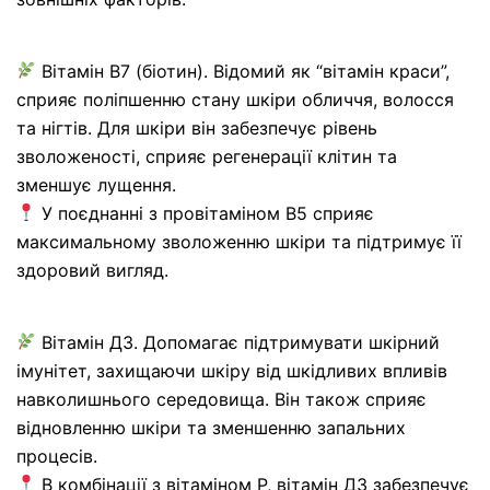
Вітамін В7 (біотин). Відомий як “вітамін краси”,
сприяє поліпшенню стану шкіри обличчя, волосся
та нігтів. Для шкіри він забезпечує рівень
зволоженості, сприяє регенерації клітин та
зменшує лущення.
У поєднанні з провітаміном В5 сприяє
максимальному зволоженню шкіри та підтримує її
здоровий вигляд.
Вітамін Д3. Допомагає підтримувати шкірний
імунітет, захищаючи шкіру від шкідливих впливів
навколишнього середовища. Він також сприяє
відновленню шкіри та зменшенню запальних
процесів.
В комбінації з вітаміном Р, вітамін Д3 забезпечує