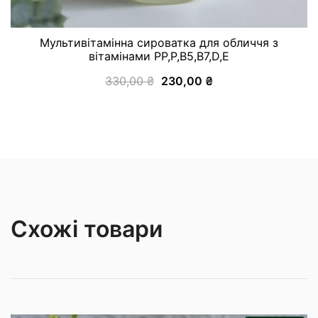
Мультивітамінна сироватка для обличчя з
вітамінами PP,P,B5,B7,D,Е
330,00
₴
230,00
₴
Схожі товари