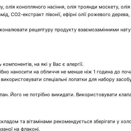
, олія конопляного насіння, олія троянди москету, олія
мід, СО2-екстракт півонії, ефірні олії рожевого дерева,
коналювати рецептуру продукту взаємозамінними нату
компонентів, на які у Вас є алергії.
ібно наносити на обличчя не менше ніж 1 година до поча
 використовувати спеціальні лопатки для набору засоб
ан. Його не потрібно викидати. Використовувати клапан
кладом та вітамінами рекомендується зберігати у хол
азаної на флаконі.