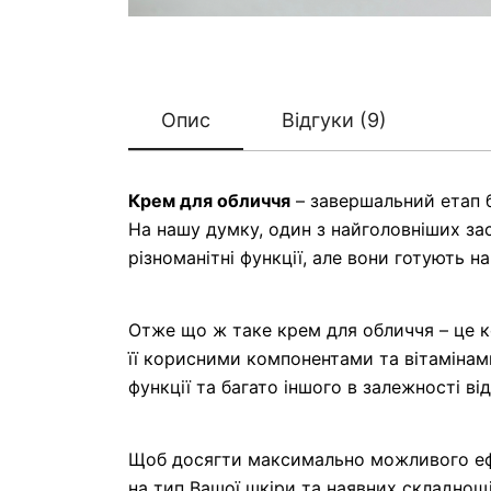
Опис
Відгуки (9)
Крем для обличчя
– завершальний етап б
На нашу думку, один з найголовніших за
різноманітні функції, але вони готують 
Отже що ж таке крем для обличчя – це к
її корисними компонентами та вітамінам
функції та багато іншого в залежності ві
Щоб досягти максимально можливого ефе
на тип Вашої шкіри та наявних складнощ