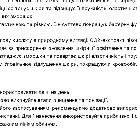
раті вологи та притягує воду з навколишнього середо
цнює тонус шкіри та підвищує її пружність, еластичні
чних зморшок.
ластичною та рівною. Він суттєво покращує бар’єрну фу
лову кислоту в природному вигляді. СО2-екстракт піво
дає за прискорення оновлення шкіри, її освітлення та п
згладжує зморшки та повертає шкірі еластичність і пру
у. Уповільнює відлущення шкіри, покращуючи кровообіг.
ористовувати двічі на день.
во виконуйте етапи очищення та тонізації.
його застосуванням, рекомендуємо додатково викорис
истанні. Для 1 нанесення використовуйте приблизно 1 
сажним лініям обличчя.