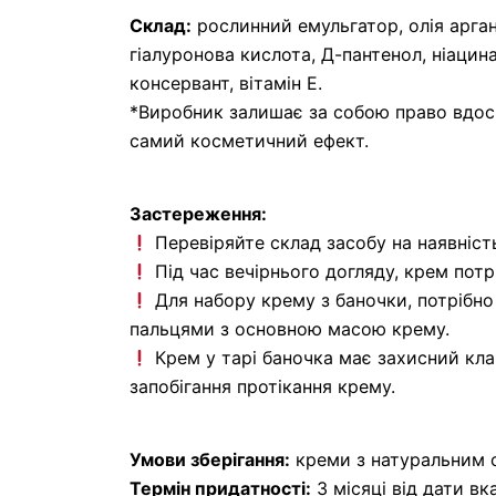
Склад:
рослинний емульгатор, олія аргану
гіалуронова кислота, Д-пантенол, ніацина
консервант, вітамін Е.
*Виробник залишає за собою право вдос
самий косметичний ефект.
Застереження:
Перевіряйте склад засобу на наявність 
Під час вечірнього догляду, крем потр
Для набору крему з баночки, потрібно
пальцями з основною масою крему.
Крем у тарі баночка має захисний клап
запобігання протікання крему.
Умови зберігання:
креми з натуральним с
Термін придатності:
3 місяці від дати вк