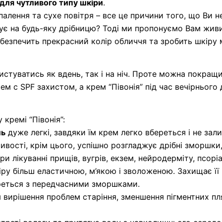
для чутливого типу шкіри
.
палення та сухе повітря – все це причини того, що Ви 
ує на будь-яку дрібницю? Тоді ми пропонуємо Вам жив
забезпечить прекрасний колір обличчя та зробить шкіру
стуватись як вдень, так і на ніч. Проте можна покращ
 с SPF захистом, а крем “Півонія” під час вечірнього 
кремі “Півонія”:
ль
дуже легкі, завдяки їм крем легко вбереться і не зал
ивості, крім цього, успішно розгладжує дрібні зморшки
ри лікуванні прищів, вугрів, екзем, нейродерміту, псоріа
ру більш еластичною, м’якою і зволоженою. Захищає її
реться з передчасними зморшками.
ля вирішення проблем старіння, зменшення пігментних п