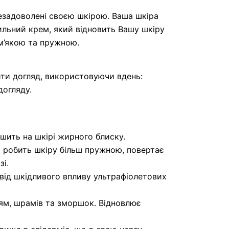
незадоволені своєю шкірою. Ваша шкіра
ильний крем, який відновить Вашу шкіру
 м’якою та пружною.
ити догляд, використовуючи вдень:
догляду.
ишить на шкірі жирного блиску.
, робить шкіру більш пружною, повертає
зі.
 від шкідливого впливу ультрафіолетових
лям, шрамів та зморшок. Відновлює