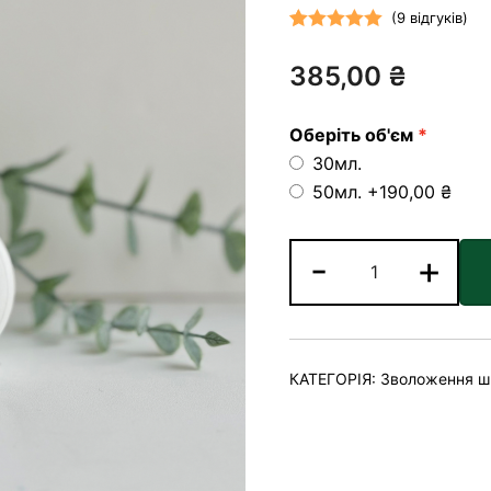
(
9
відгуків)
Рейтинг
9
385,00
₴
5.00
з 5 на
основі
опитування
Оберіть об'єм
покупців
30мл.
50мл.
+190,00 ₴
Крем
-
+
для
чутливої
шкіри
обличчя:
КАТЕГОРІЯ:
Зволоження ш
"Півонія"
кількість