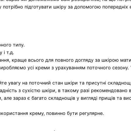
потрібно підготувати шкіру за допомогою попередніх ет
ного типу.
і т.д.
ня, краще всього для повного догляду за шкірою мати 
иробляємо усі креми з урахуванням поточного сезону. 
те увагу на поточний стан шкіри та присутні складнощі
кладність з сухістю шкіри, в такому разі рекомендован
и, але зараз є багато складнощів у вигляді прищів та в
икористання крему, повинно бути регулярне.