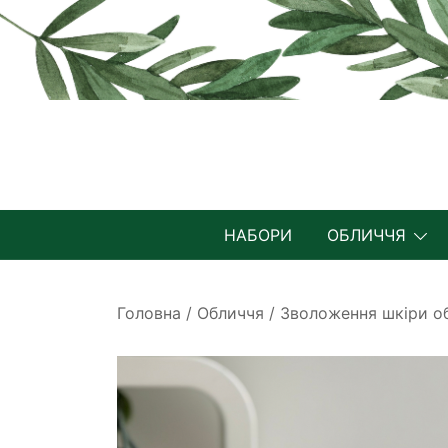
Перейти
до
вмісту
НАБОРИ
ОБЛИЧЧЯ
Головна
/
Обличчя
/
Зволоження шкіри о