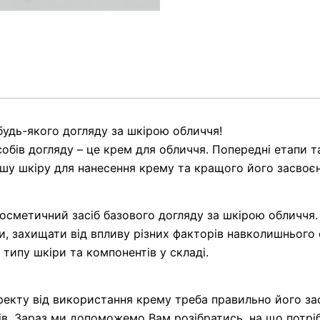
удь-якого догляду за шкірою обличчя!
собів догляду – це крем для обличчя. Попередні етапи 
нашу шкіру для нанесення крему та кращого його засвоєн
осметичний засіб базового догляду за шкірою обличчя.
и, захищати від впливу різних факторів навколишнього
д типу шкіри та компонентів у складі.
кту від використання крему треба правильно його зас
ів. Зараз ми допоможемо Вам розібратись, на що потріб