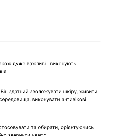
також дуже важливі і виконують
ня.
 Він здатний зволожувати шкіру, живити
 середовища, виконувати антивікові
тосовувати та обирати, орієнтуючись
но звернути увагу: