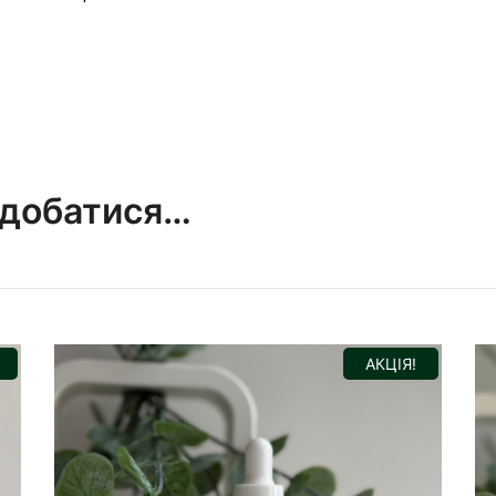
одобатися…
АКЦІЯ!