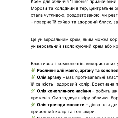
Крем для обличчя “Півонія” призначений
Морози та холодний вітер, центральне о
стала чутливою, роздратованою, чи реаг
– поверне їй сяйво та здоровий блиск, 
Це універсальним крем, яким можна кори
універсальний зволожуючий крем або крем
Властивості компонентів, використаних у 
Рослинні олії манго, аргану та конопе
Олія аргану
– має протизапальні власт
їй свіжість і здоровий колір. Ефективна п
Олія конопляного насіння
– робить шкі
променів. Омолоджує шкіру обличчя, бо
Олія троянди москети
– дієва олія д
природний колір та тон шкіри.