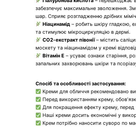
Гіалуронова кислота
– перешкоджає вт
забезпечує максимальне зволоження. Змі
шар. Сприяє розгладженню дрібних мімі
Ніацинамід
– робить шкіру гладкою, е
та стимулює мікроциркуляцію в дермі.
СО2-екстракт півонії
– містить саліци
москету та ніацинамідом у кремі відпові
Вітамін Е
– усуває ознаки старіння, ро
запальних захворювань шкіри та псоріаз
Спосіб та особливості застосування:
Креми для обличчя рекомендовано вик
Перед використанням крему, обовʼязко
Для покращення ефекту крему, перед 
Наші креми досить економічні у викор
Крем потрібно наносити суворо по ма