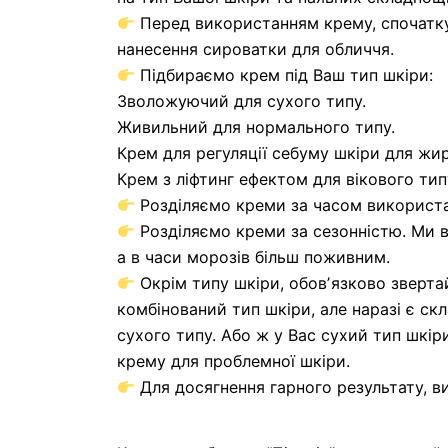
Перед використанням крему, спочатку 
нанесення сироватки для обличчя.
Підбираємо крем під Ваш тип шкіри:
Зволожуючий для сухого типу.
Живильний для нормального типу.
Крем для регуляції себуму шкіри для жир
Крем з ліфтинг ефектом для вікового типу 
Розділяємо креми за часом використан
Розділяємо креми за сезонністю. Ми в
а в часи морозів більш поживним.
Окрім типу шкіри, обовʼязково звертай
комбінований тип шкіри, але наразі є с
сухого типу. Або ж у Вас сухий тип шкір
крему для проблемної шкіри.
Для досягнення гарного результату, в