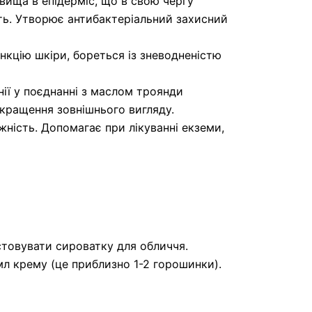
вища в епідерміс, що в свою чергу
сть. Утворює антибактеріальний захисний
нкцію шкіри, бореться із зневодненістю
нії у поєднанні з маслом троянди
окращення зовнішнього вигляду.
жність. Допомагає при лікуванні екземи,
товувати сироватку для обличчя.
мл крему (це приблизно 1-2 горошинки).