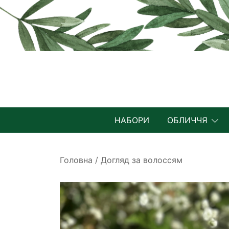
Перейти
до
вмісту
НАБОРИ
ОБЛИЧЧЯ
Головна
/
Догляд за волоссям