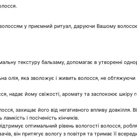
олосся.
 волоссям у приємний ритуал, даруючи Вашому волоссю
альну текстуру бальзаму, допомагає в утворенні однор
ьна олія, яка зволожує і живить волосся, не обтяжуючи
сся, надає йому свіжості, аромату та заспокоює шкіру
осся, захищає його від негативного впливу довкілля. В
ламкість і посіченість кінчиків.
ідтримує оптимальний рівень вологості волосся, робля
чів, він притягує вологу з повітря та тримає її всеред