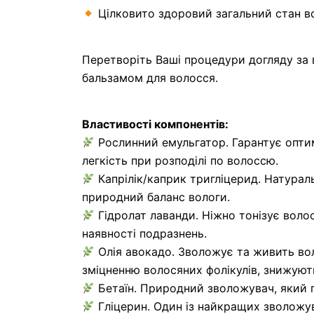
Цілковито здоровий загальний стан в
Перетворіть Ваші процедури догляду за
бальзамом для волосся.
Властивості компонентів:
Рослинний емульгатор. Гарантує оптим
легкість при розподілі по волоссю.
Капрілік/каприк тригліцерид. Натурал
природний баланс вологи.
Гідролат лаванди. Ніжно тонізує воло
наявності подразнень.
Олія авокадо. Зволожує та живить вол
зміцненню волосяних фолікулів, знижують 
Бетаїн. Природний зволожувач, який п
Гліцерин. Один із найкращих зволожува