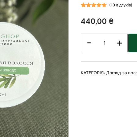
(
10
відгуків)
Рейтинг
10
440,00
₴
5.00
з 5 на
основі
опитування
Бальзам
-
+
покупців
для
волосся
з
олією
КАТЕГОРІЯ:
Догляд за вол
авокадо
кількість