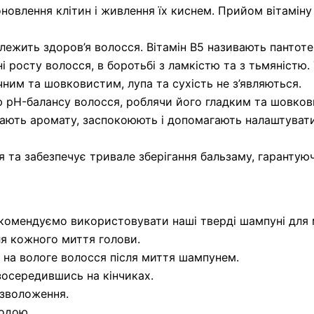
новлення клітин і живлення їх киснем. Прийом вітаміну
алежить здоров’я волосся. Вітамін В5 називають пантот
 росту волосся, в боротьбі з ламкістю та з тьмяністю. 
чним та шовковистим, лупа та сухість не з’являються.
 pH-балансу волосся, роблячи його гладким та шовков
дають аромату, заспокоюють і допомагають налаштуватис
та забезпечує тривале зберігання бальзаму, гарантуюч
комендуємо використовувати наші тверді шампуні для 
ля кожного миття голови.
у на вологе волосся після миття шампунем.
зосередившись на кінчиках.
 зволоження.
водою