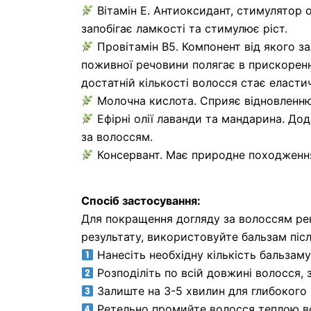
Вітамін Е. Антиоксидант, стимулятор о
запобігає ламкості та стимулює ріст.
Провітамін В5. Компонент від якого з
поживної речовини полягає в прискоренні
достатній кількості волосся стає еласти
Молочна кислота. Сприяє відновленню
Ефірні олії лаванди та мандарина. До
за волоссям.
Консервант. Має природне походження 
Спосіб застосування:
Для покращення догляду за волоссям ре
результату, використовуйте бальзам піс
Нанесіть необхідну кількість бальзам
Розподіліть по всій довжині волосся, 
Залиште на 3-5 хвилин для глибокого
Ретельно промийте волосся теплою 