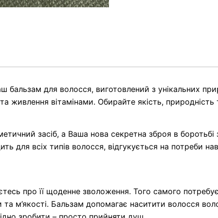
аш бальзам для волосся, виготовлений з унікальних при
та живлення вітамінами. Обирайте якість, природність 
метичний засіб, а Ваша нова секретна зброя в боротьбі
дить для всіх типів волосся, відгукується на потреби н
тесь про її щоденне зволоження. Того самого потребує 
 та м’якості. Бальзам допомагає наситити волосся вол
хідно зробити – просто прийняти душ.