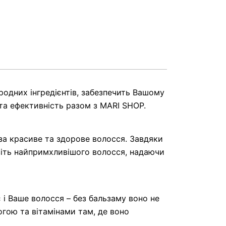
родних інгредієнтів, забезпечить Вашому
та ефективність разом з MARI SHOP.
 за красиве та здорове волосся. Завдяки
авіть найпримхливішого волосся, надаючи
і Ваше волосся – без бальзаму воно не
огою та вітамінами там, де воно