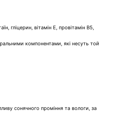
н, гліцерин, вітамін Е, провітамін В5,
ральними компонентами, які несуть той
пливу сонячного проміння та вологи, за