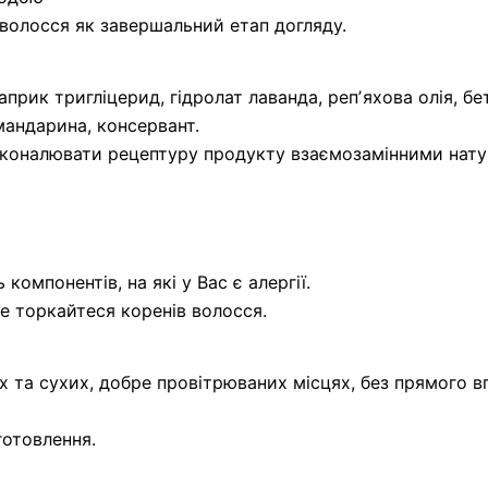
волосся як завершальний етап догляду.
рик тригліцерид, гідролат лаванда, репʼяхова олія, бетаї
 мандарина, консервант.
коналювати рецептуру продукту взаємозамінними нату
компонентів, на які у Вас є алергії.
е торкайтеся коренів волосся.
х та сухих, добре провітрюваних місцях, без прямого в
готовлення.