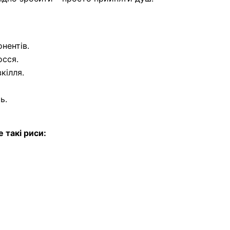
нентів.
осся.
кілля.
ь.
 такі риси: