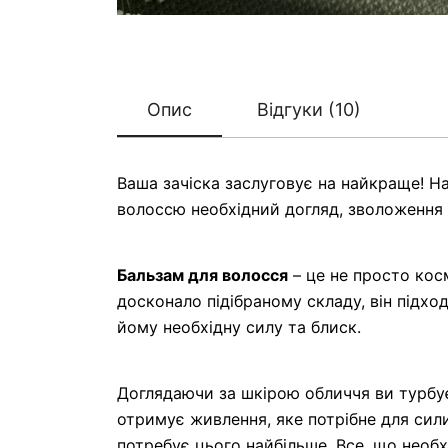
Опис
Відгуки (10)
Ваша зачіска заслуговує на найкраще! Н
волоссю необхідний догляд, зволоження 
Бальзам для волосся
– це не просто кос
досконало підібраному складу, він підхо
йому необхідну силу та блиск.
Доглядаючи за шкірою обличчя ви турбує
отримує живлення, яке потрібне для сили
потребує цього найбільше. Все, що необ